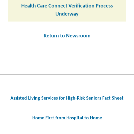
Health Care Connect Verification Process
Underway
Return to Newsroom
Post
navigation
Assisted Living Services for High-Risk Seniors Fact Sheet
Home First from Hospital to Home