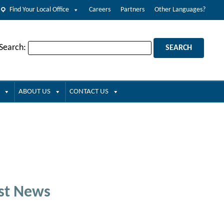
Find Your Local Office
Careers
Partners
Other Languages?
 Search:
ABOUT US
CONTACT US
st News