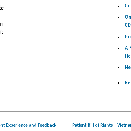
Ce
के
On
ेवा
CE
ा:
Pr
A 
He
He
Re
ent Experience and Feedback
Patient Bill of Rights – Vietn