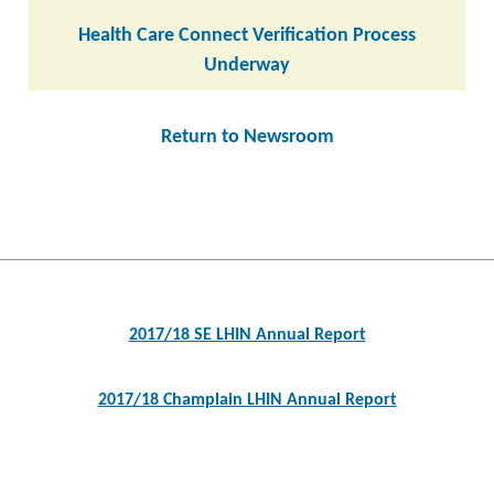
Health Care Connect Verification Process
Underway
Return to Newsroom
Post
navigation
2017/18 SE LHIN Annual Report
2017/18 Champlain LHIN Annual Report